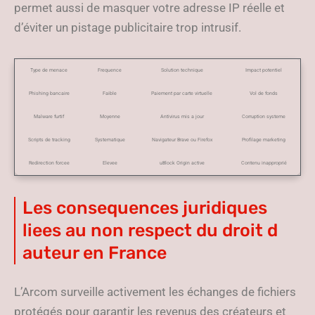
permet aussi de masquer votre adresse IP réelle et
d’éviter un pistage publicitaire trop intrusif.
Type de menace
Frequence
Solution technique
Impact potentiel
Phishing bancaire
Faible
Paiement par carte virtuelle
Vol de fonds
Malware furtif
Moyenne
Antivirus mis a jour
Corruption systeme
Scripts de tracking
Systematique
Navigateur Brave ou Firefox
Profilage marketing
Redirection forcee
Elevee
uBlock Origin active
Contenu inapproprié
Les consequences juridiques
liees au non respect du droit d
auteur en France
L’Arcom surveille activement les échanges de fichiers
protégés pour garantir les revenus des créateurs et