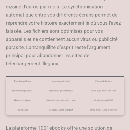
dizaine d’euros par mois. La synchronisation
automatique entre vos différents écrans permet de
reprendre votre histoire exactement là où vous l’avez
laissée. Les fichiers sont optimisés pour vos
appareils et ne contiennent aucun virus ou publicité
parasite. La tranquillité d’esprit reste l’argument
principal pour abandonner les sites de
téléchargement illégaux.
Type de plateforme
Avantage principal
Format de lecture
Bibliotheque publique
Totalement gratuit et legal
EPUB avec protection DRM
Abonnement prive
Confort et synchronisation cloud
Proprietaire ou EPUB
1001ebooks
Catalogue vaste et gratuit
EPUB et PDF sans protection
La plateforme 1001ebooks offre une solution de