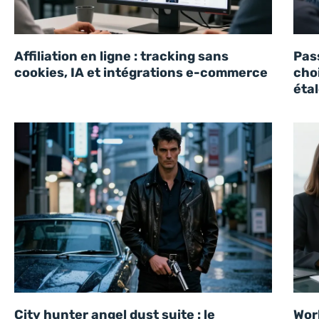
Affiliation en ligne : tracking sans
Pass
cookies, IA et intégrations e-commerce
cho
éta
City hunter angel dust suite : le
Work