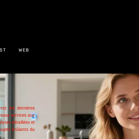
ST
WEB
rez les dernières
veaux services aux
lyses détaillées et
sujets brûlants du