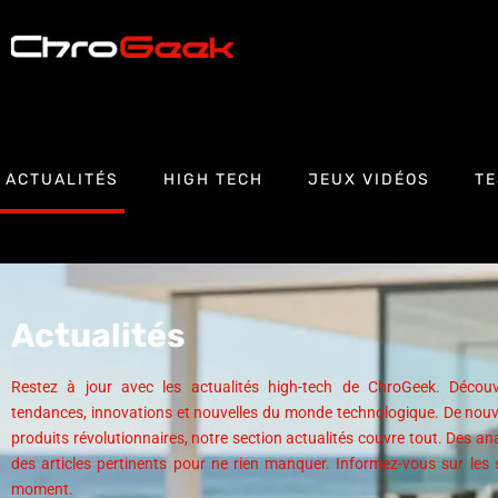
ACTUALITÉS
HIGH TECH
JEUX VIDÉOS
TE
Actualités
Restez à jour avec les actualités high-tech de ChroGeek. Découv
tendances, innovations et nouvelles du monde technologique. De nou
produits révolutionnaires, notre section actualités couvre tout. Des ana
des articles pertinents pour ne rien manquer. Informez-vous sur les 
moment.