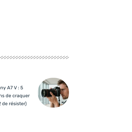
ny A7 V : 5
ns de craquer
2 de résister)