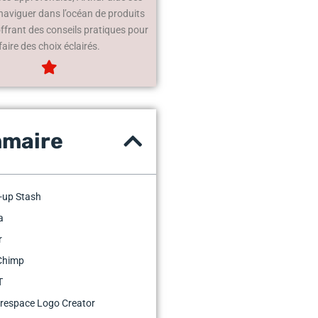
 naviguer dans l’océan de produits
offrant des conseils pratiques pour
faire des choix éclairés.
maire
t-up Stash
a
r
lChimp
T
arespace Logo Creator