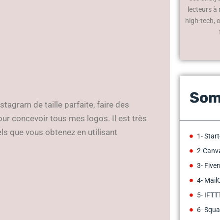
lecteurs à
high-tech, 
Som
stagram de taille parfaite, faire des
our concevoir tous mes logos. Il est très
els que vous obtenez en utilisant
1- Star
2-Canv
3- Fiver
4- Mai
5- IFTT
6- Squ