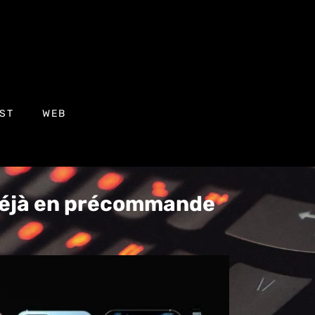
ST
WEB
déjà en précommande