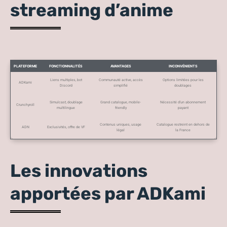
streaming d’anime
PLATEFORME
FONCTIONNALITÉS
AVANTAGES
INCONVÉNIENTS
Liens multiples, bot
Communauté active, accès
Options limitées pour les
ADKami
Discord
simplifié
doublages
Simulcast, doublage
Grand catalogue, mobile-
Nécessité d’un abonnement
Crunchyroll
multilingue
friendly
payant
Contenus uniques, usage
Catalogue restreint en dehors de
ADN
Exclusivités, offre de VF
légal
la France
Les innovations
apportées par ADKami