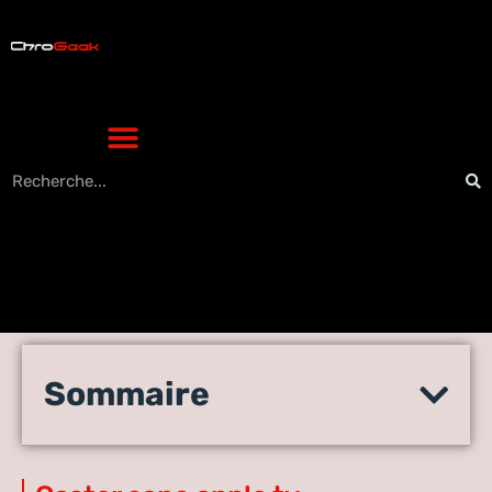
AirPlay sur Chromecast : le
Sommaire
transfert depuis iPhone
est‑il possible ?