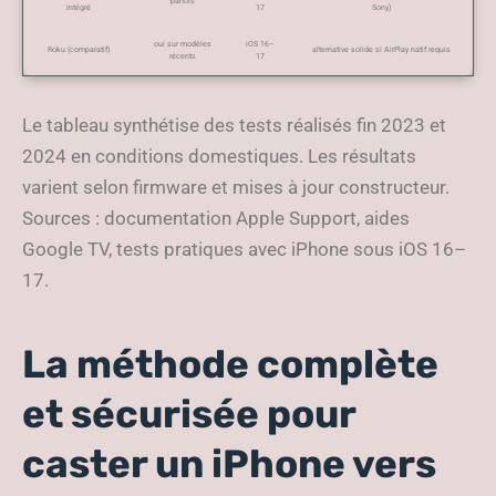
parfois
intégré
17
Sony)
oui sur modèles
iOS 16–
Roku (comparatif)
alternative solide si AirPlay natif requis
récents
17
Le tableau synthétise des tests réalisés fin 2023 et
2024 en conditions domestiques. Les résultats
varient selon firmware et mises à jour constructeur.
Sources : documentation Apple Support, aides
Google TV, tests pratiques avec iPhone sous iOS 16–
17.
La méthode complète
et sécurisée pour
caster un iPhone vers