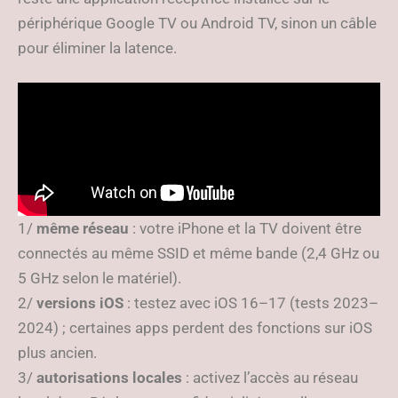
périphérique Google TV ou Android TV, sinon un câble
pour éliminer la latence.
1/
même réseau
: votre iPhone et la TV doivent être
connectés au même SSID et même bande (2,4 GHz ou
5 GHz selon le matériel).
2/
versions iOS
: testez avec iOS 16–17 (tests 2023–
2024) ; certaines apps perdent des fonctions sur iOS
plus ancien.
3/
autorisations locales
: activez l’accès au réseau