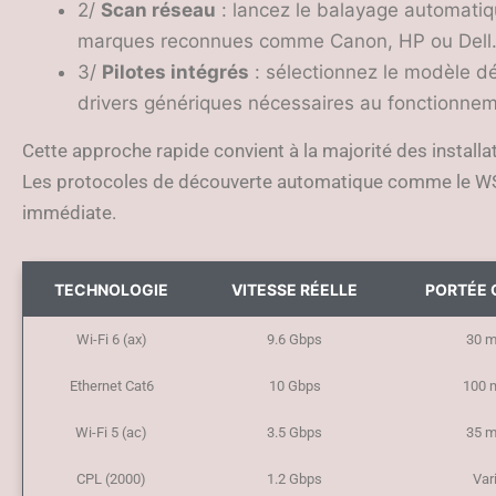
2/
Scan réseau
: lancez le balayage automatiqu
marques reconnues comme Canon, HP ou Dell
3/
Pilotes intégrés
: sélectionnez le modèle dé
drivers génériques nécessaires au fonctionnem
Cette approche rapide convient à la majorité des install
Les protocoles de découverte automatique comme le WSD
immédiate.
TECHNOLOGIE
VITESSE RÉELLE
PORTÉE 
Wi-Fi 6 (ax)
9.6 Gbps
30 m
Ethernet Cat6
10 Gbps
100 
Wi-Fi 5 (ac)
3.5 Gbps
35 m
CPL (2000)
1.2 Gbps
Var