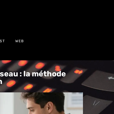
ST
WEB
seau : la méthode
n