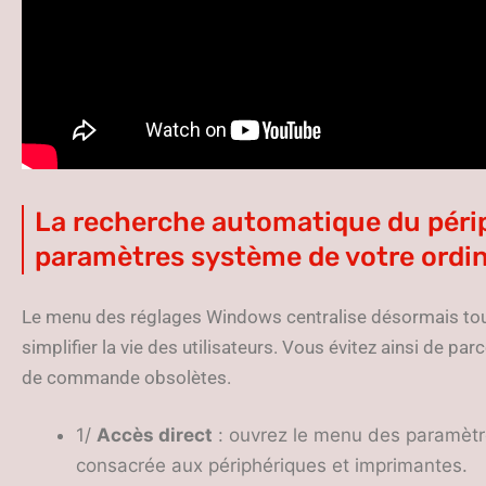
La recherche automatique du périp
paramètres système de votre ordi
Le menu des réglages Windows centralise désormais tout
simplifier la vie des utilisateurs. Vous évitez ainsi de 
de commande obsolètes.
1/
Accès direct
: ouvrez le menu des paramètre
consacrée aux périphériques et imprimantes.