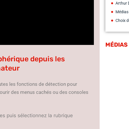
Arthur 
Médias
Choix d
MÉDIAS
hérique depuis les
nateur
es les fonctions de détection pour
parcourir des menus cachés ou des consoles
s puis sélectionnez la rubrique