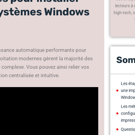
lecteurs à
systèmes Windows
high-tech, 
issance automatique performants pour
Som
oitation modernes gèrent la majorité des
complexe. Vous pouvez ainsi relier vos
n centralisée et intuitive.
Les éta
une imp
Window
Les mét
configu
impress
Questio