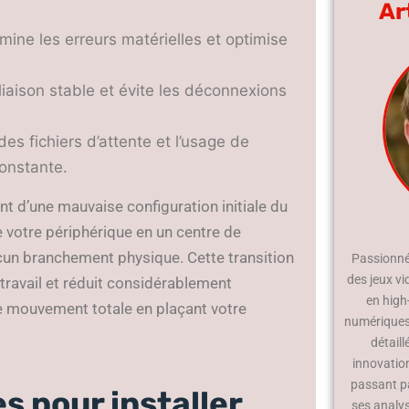
Ar
limine les erreurs matérielles et optimise
iaison stable et évite les déconnexions
s fichiers d’attente et l’usage de
constante.
nt d’une mauvaise configuration initiale du
 votre périphérique en un centre de
cun branchement physique. Cette transition
Passionné 
des jeux vi
e travail et réduit considérablement
en high
e mouvement totale en plaçant votre
numériques.
détaill
innovatio
passant p
s pour installer
ses analy