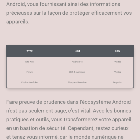
Android, vous fournissant ainsi des informations
précieuses sur la façon de protéger efficacement vos
appareils.
Liste des sites web et chaînes YouTube pour des conseils de sécurité Android
TYPE
NOM
LIEN
Site web
AndroidPIT
Visitez
Forum
XDA Developers
Visitez
Chaîne YouTube
Marques Brownlee
Regardez
Faire preuve de prudence dans l’écosystème Android
n’est pas seulement sage, c’est vital. Avec les bonnes
pratiques et outils, vous transformerez votre appareil
en un bastion de sécurité. Cependant, restez curieux
et tenez-vous informé, car le monde numérique ne