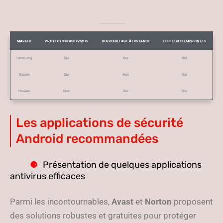
Comparatif des fonctionnalités de sécurité intégrées sur différents téléphones Android
MARQUE
PROTECTION ANTIVIRUS
VERROUILLAGE À DISTANCE
LECTEUR D’EMPREINTES
Samsung
Oui
Oui
Oui
Xiaomi
Oui
Non
Oui
Huawei
Non
Oui
Oui
Les applications de sécurité
Android recommandées
Présentation de quelques applications
antivirus efficaces
Parmi les incontournables,
Avast
et
Norton
proposent
des solutions robustes et gratuites pour protéger