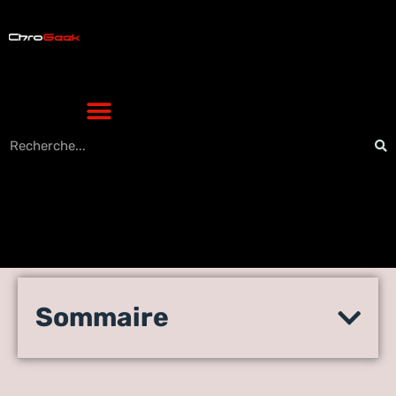
AnimeFlv 2021 : Dernières
Sommaire
AnimeFLV APK (100%
fonctionnel)