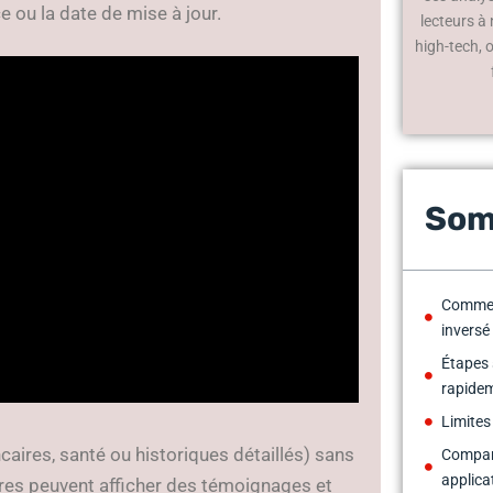
e ou la date de mise à jour.
lecteurs à
high-tech, 
Som
Commen
inversé 
Étapes 
rapide
Limites
caires, santé ou historiques détaillés) sans
Compare
applica
res peuvent afficher des témoignages et