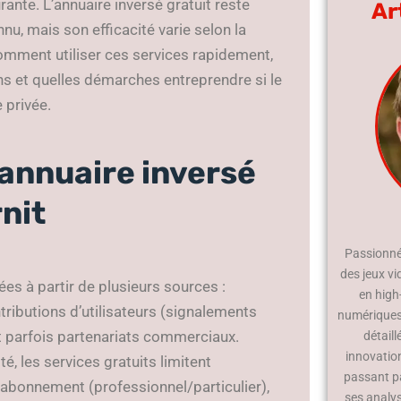
nte. L’annuaire inversé gratuit reste
Ar
nu, mais son efficacité varie selon la
 comment utiliser ces services rapidement,
ns et quelles démarches entreprendre si le
 privée.
annuaire inversé
rnit
Passionné 
des jeux vi
es à partir de plusieurs sources :
en high
tributions d’utilisateurs (signalements
numériques.
t parfois partenariats commerciaux.
détaill
innovatio
, les services gratuits limitent
passant p
’abonnement (professionnel/particulier),
ses analy