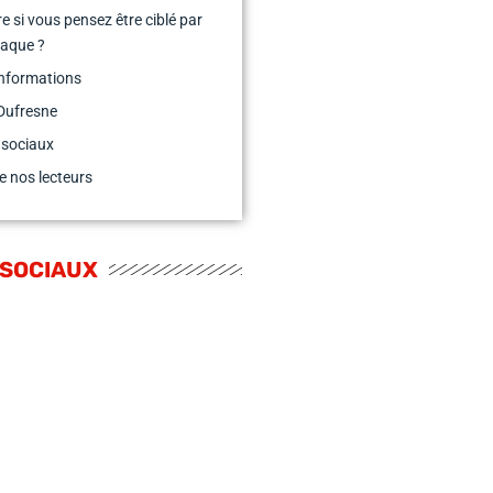
re si vous pensez être ciblé par
naque ?
informations
Dufresne
 sociaux
e nos lecteurs
 SOCIAUX