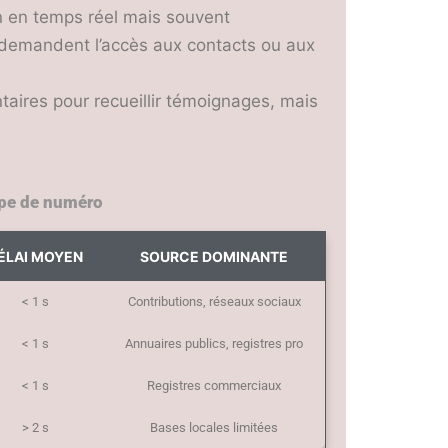
ion en temps réel mais souvent
 demandent l’accès aux contacts ou aux
ires pour recueillir témoignages, mais
ype de numéro
ÉLAI MOYEN
SOURCE DOMINANTE
< 1 s
Contributions, réseaux sociaux
< 1 s
Annuaires publics, registres pro
< 1 s
Registres commerciaux
> 2 s
Bases locales limitées