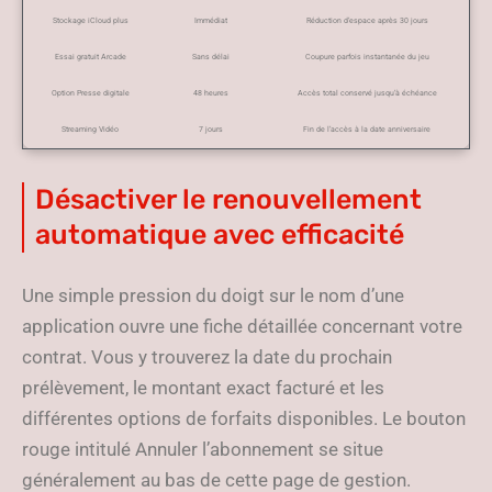
Stockage iCloud plus
Immédiat
Réduction d’espace après 30 jours
Essai gratuit Arcade
Sans délai
Coupure parfois instantanée du jeu
Option Presse digitale
48 heures
Accès total conservé jusqu’à échéance
Streaming Vidéo
7 jours
Fin de l’accès à la date anniversaire
Désactiver le renouvellement
automatique avec efficacité
Une simple pression du doigt sur le nom d’une
application ouvre une fiche détaillée concernant votre
contrat. Vous y trouverez la date du prochain
prélèvement, le montant exact facturé et les
différentes options de forfaits disponibles. Le bouton
rouge intitulé Annuler l’abonnement se situe
généralement au bas de cette page de gestion.