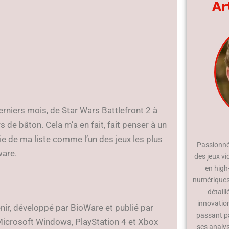
Ar
erniers mois, de Star Wars Battlefront 2 à
 de bâton. Cela m’a en fait, fait penser à un
rtie de ma liste comme l’un des jeux les plus
Passionné 
ware.
des jeux vi
en high
numériques.
détaill
innovatio
enir, développé par BioWare et publié par
passant p
r Microsoft Windows, PlayStation 4 et Xbox
ses analy