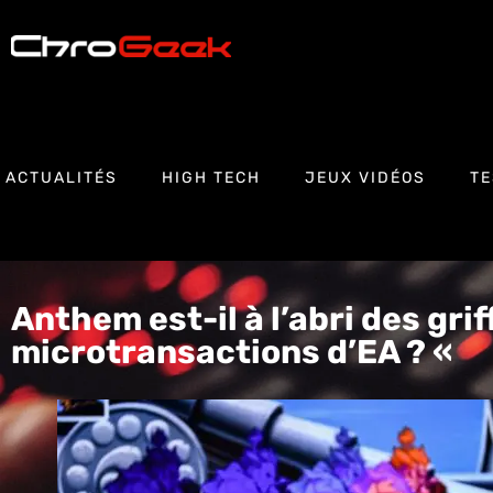
ACTUALITÉS
HIGH TECH
JEUX VIDÉOS
TE
Anthem est-il à l’abri des grif
microtransactions d’EA ? «