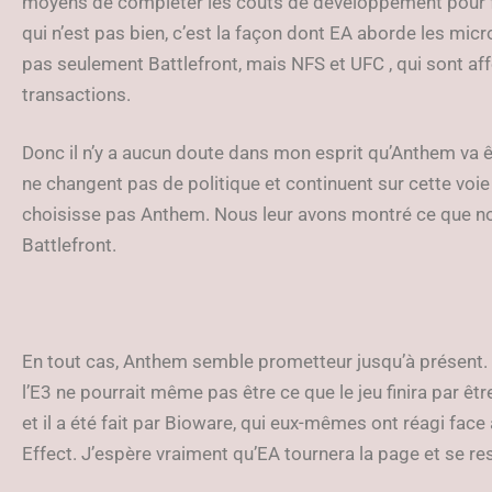
moyens de compléter les coûts de développement pour fai
qui n’est pas bien, c’est la façon dont EA aborde les micro
pas seulement Battlefront, mais NFS et UFC , qui sont aff
transactions.
Donc il n’y a aucun doute dans mon esprit qu’Anthem va ê
ne changent pas de politique et continuent sur cette voie d
choisisse pas Anthem. Nous leur avons montré ce que n
Battlefront.
En tout cas, Anthem semble prometteur jusqu’à présent. O
l’E3 ne pourrait même pas être ce que le jeu finira par êtr
et il a été fait par Bioware, qui eux-mêmes ont réagi fac
Effect. J’espère vraiment qu’EA tournera la page et se res