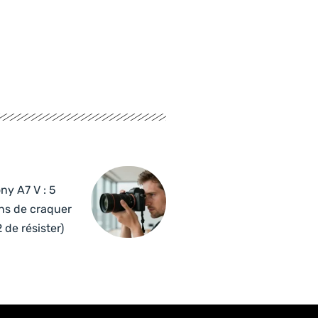
ny A7 V : 5
ns de craquer
2 de résister)