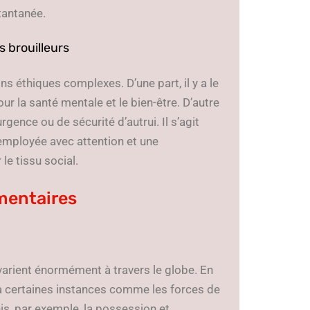
stantanée.
s brouilleurs
ns éthiques complexes. D’une part, il y a le
our la santé mentale et le bien-être. D’autre
rgence ou de sécurité d’autrui. Il s’agit
 employée avec attention et une
e tissu social.
ementaires
l varient énormément à travers le globe. En
ée à certaines instances comme les forces de
nis, par exemple, la possession et