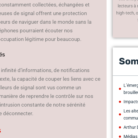
 constamment collectées, échangées et
lecteurs à
euses de signal offrent une protection
high-tech, 
teurs de naviguer dans le monde sans la
léphones pourraient écouter nos
éoccupation légitime pour beaucoup.
és
Som
finité d’informations, de notifications
xte, la capacité de couper les liens avec ce
L’émerg
lleurs de signal sont vus comme un
brouill
anière de reprendre le contrôle sur nos
Impacts
’intrusion constante de notre sérénité
Les alte
se déconnecter.
commun
Arthur 
s
Médias