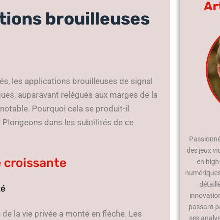
Ar
tions brouilleuses
les applications brouilleuses de signal
iques, auparavant relégués aux marges de la
notable. Pourquoi cela se produit-il
 Plongeons dans les subtilités de ce
Passionné 
des jeux vi
é croissante
en high
numériques.
détaill
té
innovatio
passant p
 de la vie privée a monté en flèche. Les
ses analy