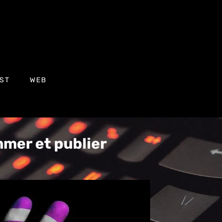
ST
WEB
mer et publier