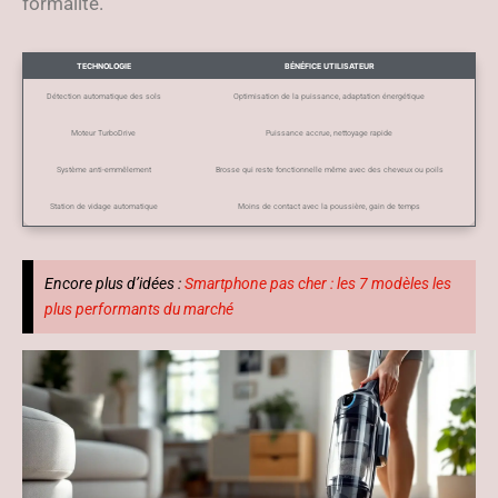
formalité.
TECHNOLOGIE
BÉNÉFICE UTILISATEUR
Détection automatique des sols
Optimisation de la puissance, adaptation énergétique
Moteur TurboDrive
Puissance accrue, nettoyage rapide
Système anti-emmêlement
Brosse qui reste fonctionnelle même avec des cheveux ou poils
Station de vidage automatique
Moins de contact avec la poussière, gain de temps
Encore plus d’idées :
Smartphone pas cher : les 7 modèles les
plus performants du marché