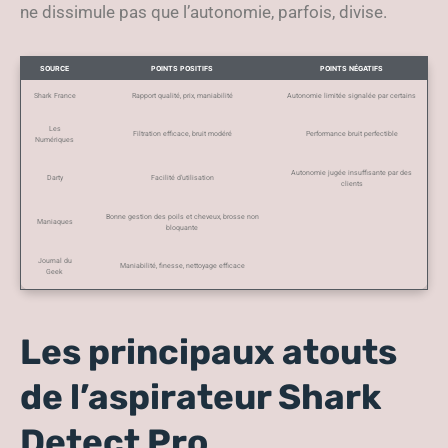
ne dissimule pas que l’autonomie, parfois, divise.
SOURCE
POINTS POSITIFS
POINTS NÉGATIFS
Shark France
Rapport qualité, prix, maniabilité
Autonomie limitée signalée par certains
Les
Filtration efficace, bruit modéré
Performance bruit perfectible
Numériques
Autonomie jugée insuffisante par des
Darty
Facilité d’utilisation
clients
Bonne gestion des poils et cheveux, brosse non
Maniaques
bloquante
Journal du
Maniabilité, finesse, nettoyage efficace
Geek
Les principaux atouts
de l’aspirateur Shark
Detect Pro