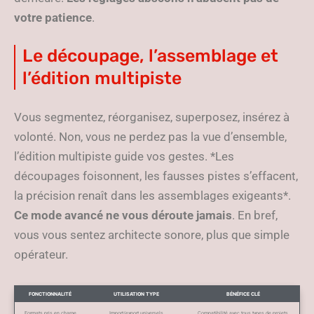
votre patience
.
Le découpage, l’assemblage et
l’édition multipiste
Vous segmentez, réorganisez, superposez, insérez à
volonté. Non, vous ne perdez pas la vue d’ensemble,
l’édition multipiste guide vos gestes. *Les
découpages foisonnent, les fausses pistes s’effacent,
la précision renaît dans les assemblages exigeants*.
Ce mode avancé ne vous déroute jamais
. En bref,
vous vous sentez architecte sonore, plus que simple
opérateur.
FONCTIONNALITÉ
UTILISATION TYPE
BÉNÉFICE CLÉ
Formats pris en charge
Import/export universels
Compatibilité avec tous types de projets