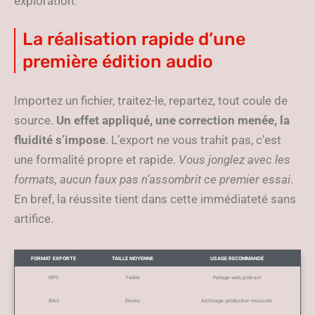
exploration.
La réalisation rapide d’une
première édition audio
Importez un fichier, traitez-le, repartez, tout coule de
source.
Un effet appliqué, une correction menée, la
fluidité s’impose
. L’export ne vous trahit pas, c’est
une formalité propre et rapide.
Vous jonglez avec les
formats, aucun faux pas n’assombrit ce premier essai
.
En bref, la réussite tient dans cette immédiateté sans
artifice.
FORMAT EXPORTÉ
TAILLE MOYENNE
USAGE RECOMMANDÉ
MP3
Faible
Partage web, podcast
WAV
Élevée
Archivage, production musicale