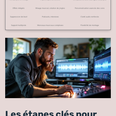
Effets intégrés
Mixage musical, création de jingles
Personnalisation avancée des sons
Suppression de bruit
Podcasts, interviews
Clarté audio renforcée
Support multipiste
Morceaux musicaux complexes
Flexibilité de montage
Les étapes clés pour