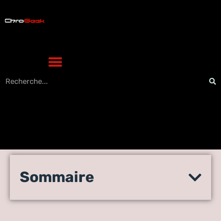
Les secrets de la batterie 6s
Sommaire
de l’iPhone : mythe ou
révolution high-tech ?