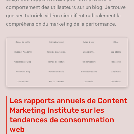
comportement des utilisateurs sur un blog. Je trouve
que ses tutoriels vidéos simplifient radicalement la
compréhension du marketing de la performance.
Canal de veille
Indicateur suivi
Mise à jour
Cible
Hubspot Academy
Taux de conversion
Quotidienne
B2B et B2C
Copyblogger Blog
Temps de lecture
Hebdomadaire
Rédacteurs
Neil Patel Blog
Volume de trafic
Bi-hebdomadaire
Analystes
CMI Reports
ROI du contenu
Annuelle
Décideurs
Les rapports annuels de Content
Marketing Institute sur les
tendances de consommation
web