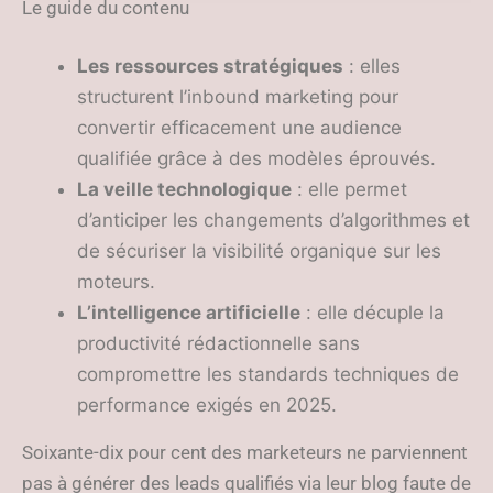
technologique
Le guide du contenu
Les ressources stratégiques
: elles
structurent l’inbound marketing pour
convertir efficacement une audience
qualifiée grâce à des modèles éprouvés.
La veille technologique
: elle permet
d’anticiper les changements d’algorithmes et
de sécuriser la visibilité organique sur les
moteurs.
L’intelligence artificielle
: elle décuple la
productivité rédactionnelle sans
compromettre les standards techniques de
performance exigés en 2025.
Soixante-dix pour cent des marketeurs ne parviennent
pas à générer des leads qualifiés via leur blog faute de