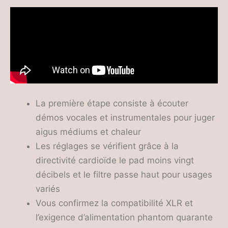
La première étape consiste à écouter
démos vocales et instrumentales pour juger
aigus médiums et chaleur
Les réglages se vérifient grâce à la
directivité cardioïde le pad moins vingt
décibels et le filtre passe haut pour usages
variés
Vous confirmez la compatibilité XLR et
l’exigence d’alimentation phantom quarante