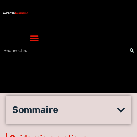
Bluebird SL mic : le meilleur
Sommaire
choix pour podcasteurs et
musiciens ?