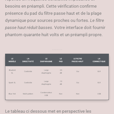
besoins en préampli. Cette vérification confirme
présence du pad du filtre passe haut et de la plage
dynamique pour sources proches ou fortes.
Le filtre
passe haut réduit basses.
Votre interface doit fournir
phantom quarante huit volts et un préampli propre.
Le tableau comparatif des spécifications techniques pertinentes
LE
LA
LE
LE
LE FILTRE
LA
MODÈLE
DIRECTIVITÉ
DIAPHRAGME
PAD
PASSE‑HAUT
CONNECTIQUE
Bluebird
Large
-20
Cardioïde
Oui
XLR
SL
diaphragme
dB
Large
-10
Spark SL
Cardioïde
Oui
XLR
diaphragme
dB
Condensateur
Blue Yeti
Multi pattern
Non
Non
USB
USB
Le tableau ci dessous met en perspective les