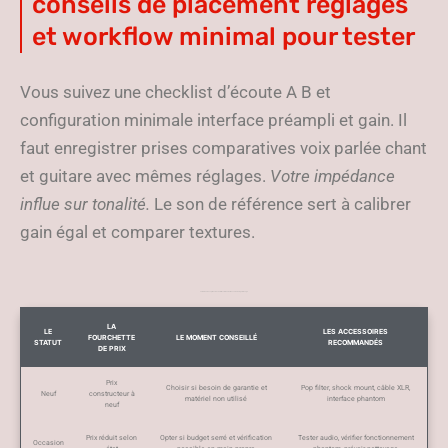
conseils de placement réglages
et workflow minimal pour tester
Vous suivez une checklist d’écoute A B et
configuration minimale interface préampli et gain. Il
faut enregistrer prises comparatives voix parlée chant
et guitare avec mêmes réglages.
Votre impédance
influe sur tonalité.
Le son de référence sert à calibrer
gain égal et comparer textures.
Le tableau des options d’achat et recommandations selon budget et usage
LA
LE
LES ACCESSOIRES
FOURCHETTE
LE MOMENT CONSEILLÉ
STATUT
RECOMMANDÉS
DE PRIX
Prix
Choisir si besoin de garantie et
Pop filter, shock mount, câble XLR,
Neuf
constructeur à
matériel non utilisé
interface phantom
neuf
Prix réduit selon
Opter si budget serré et vérification
Tester audio, vérifier fonctionnement
Occasion