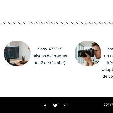
Sony A7 V : 5
Com
raisons de craquer
un a
(et 2 de résister)
trè
adapt
de vo
COPYR