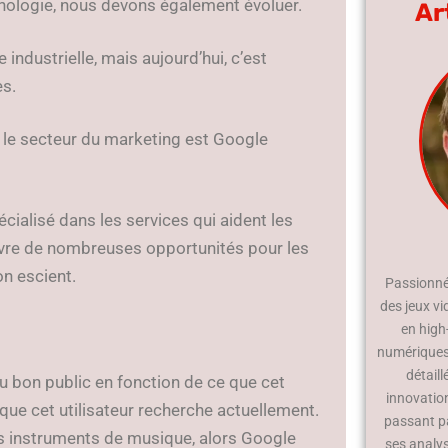
chnologie, nous devons également évoluer.
Ar
ndustrielle, mais aujourd’hui, c’est
s.
s le secteur du marketing est Google
alisé dans les services qui aident les
ouvre de nombreuses opportunités pour les
on escient.
Passionné 
des jeux vi
en high
numériques.
détaill
u bon public en fonction de ce que cet
innovatio
 que cet utilisateur recherche actuellement.
passant p
es instruments de musique, alors Google
ses analy