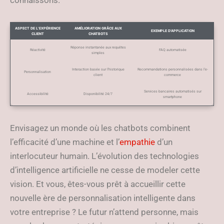
connaissons.
ASPECT DE L’EXPÉRIENCE
AMÉLIORATION GRÂCE AUX
EXEMPLE D’APPLICATION
CLIENT
CHATBOTS
Réponse instantanée aux requêtes
Réactivité
FAQ automatisée
simples
Interaction basée sur l’historique
Recommandations personnalisées dans l’e-
Personnalisation
client
commerce
Services bancaires automatisés sur
Accessibilité
Disponibilité 24/7
smartphone
Envisagez un monde où les chatbots combinent
l’efficacité d’une machine et l’
empathie
d’un
interlocuteur humain. L’évolution des technologies
d’intelligence artificielle ne cesse de modeler cette
vision. Et vous, êtes-vous prêt à accueillir cette
nouvelle ère de personnalisation intelligente dans
votre entreprise ? Le futur n’attend personne, mais