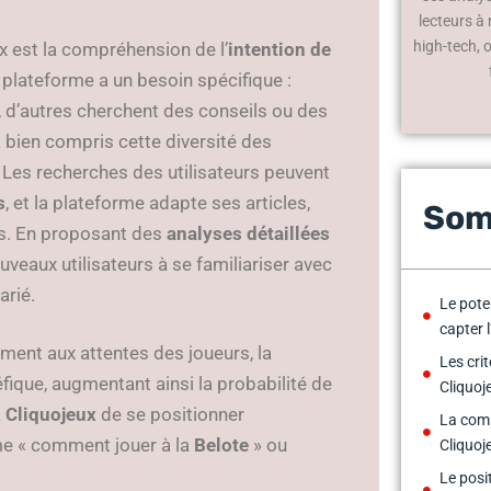
lecteurs à
high-tech, 
x est la compréhension de l’
intention de
 plateforme a un besoin spécifique :
d’autres cherchent des conseils ou des
 bien compris cette diversité des
 Les recherches des utilisateurs peuvent
s
, et la plateforme adapte ses articles,
Som
es. En proposant des
analyses détaillées
uveaux utilisateurs à se familiariser avec
arié.
Le pote
capter 
ment aux attentes des joueurs, la
Les cri
éfique, augmentant ainsi la probabilité de
Cliquoje
à
Cliquojeux
de se positionner
La comp
e « comment jouer à la
Belote
» ou
Cliquoj
Le posi