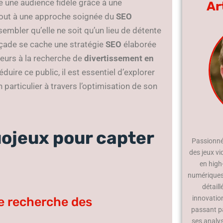
ire une audience fidèle grâce à une
Ar
tout à une approche soignée du
SEO
sembler qu’elle ne soit qu’un lieu de détente
façade se cache une stratégie
SEO
élaborée
ueurs à la recherche de
divertissement en
éduire ce public, il est essentiel d’explorer
particulier à travers l’optimisation de son
uojeux pour capter
Passionné 
des jeux vi
en high
numériques.
détaill
innovatio
e recherche des
passant p
ses analy