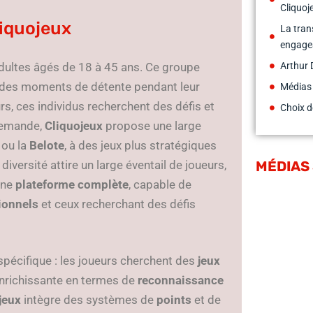
Cliquoj
liquojeux
La tran
engagea
dultes âgés de 18 à 45 ans. Ce groupe
Arthur 
r des moments de détente pendant leur
Médias
s, ces individus recherchent des défis et
Choix d
 demande,
Cliquojeux
propose une large
ou la
Belote
, à des jeux plus stratégiques
 diversité attire un large éventail de joueurs,
MÉDIAS
une
plateforme complète
, capable de
tionnels
et ceux recherchant des défis
spécifique : les joueurs cherchent des
jeux
enrichissante en termes de
reconnaissance
jeux
intègre des systèmes de
points
et de