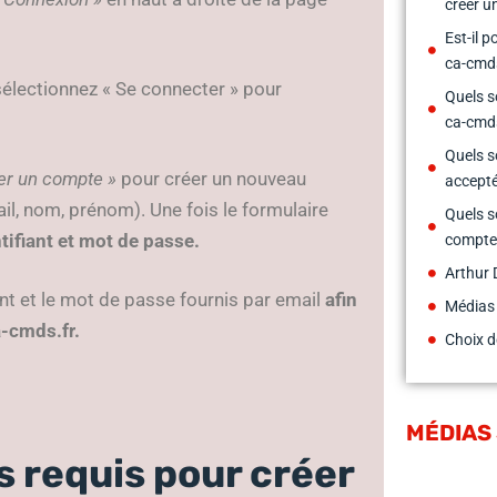
créer u
Est-il 
ca-cmds
 sélectionnez « Se connecter » pour
Quels s
ca-cmds
Quels s
er un compte »
pour créer un nouveau
accepté
l, nom, prénom). Une fois le formulaire
Quels s
tifiant et mot de passe.
compte 
Arthur 
ant et le mot de passe fournis par email
afin
Médias
a-cmds.fr.
Choix d
MÉDIAS
 requis pour créer