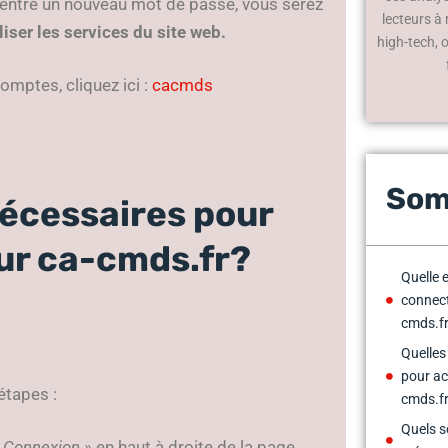
t entré un nouveau mot de passe, vous serez
lecteurs à
iser les services du site web.
high-tech, 
mptes, cliquez ici :
cacmds
Som
nécessaires pour
ur ca-cmds.fr?
Quelle 
connect
cmds.f
Quelles
pour ac
étapes :
cmds.f
Quels s
 Connexion »
en haut à droite de la page