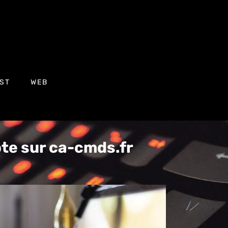
ST
WEB
te sur ca-cmds.fr