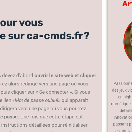
Ar
pour vous
e sur ca-cmds.fr?
s devez d’abord
ouvrir le site web et cliquer
ez alors redirigé vers une page où vous
Passionné 
des jeux vi
puis cliquer sur « Se connecter ». Si vous
en high
e lien
«Mot de passe oublié»
qui apparaît
numériques.
dirigera vers une page où vous pourrez
détaill
de passe.
Une fois que cette étape est
innovatio
passant p
nstructions détaillées pour réinitialiser
ses analy