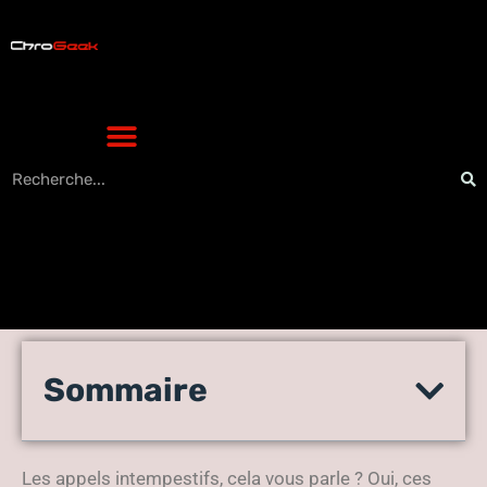
Dites adieu aux appels
Sommaire
intrusifs grâce à ces
astuces infaillibles
Les appels intempestifs, cela vous parle ? Oui, ces