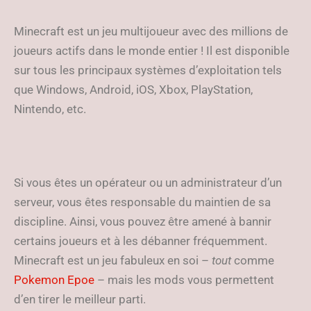
Minecraft est un jeu multijoueur avec des millions de
joueurs actifs dans le monde entier ! Il est disponible
sur tous les principaux systèmes d’exploitation tels
que Windows, Android, iOS, Xbox, PlayStation,
Nintendo, etc.
Si vous êtes un opérateur ou un administrateur d’un
serveur, vous êtes responsable du maintien de sa
discipline. Ainsi, vous pouvez être amené à bannir
certains joueurs et à les débanner fréquemment.
Minecraft est un jeu fabuleux en soi –
tout
comme
Pokemon Epoe
– mais les mods vous permettent
d’en tirer le meilleur parti.