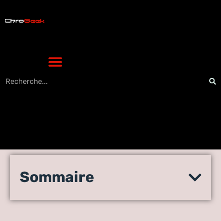
Comment débanner
Sommaire
quelqu’un sur les serveurs
de Minecraft 2021