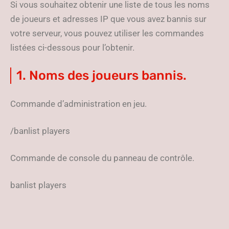
Si vous souhaitez obtenir une liste de tous les noms
de joueurs et adresses IP que vous avez bannis sur
votre serveur, vous pouvez utiliser les commandes
listées ci-dessous pour l’obtenir.
1. Noms des joueurs bannis.
Commande d’administration en jeu.
/banlist players
Commande de console du panneau de contrôle.
banlist players