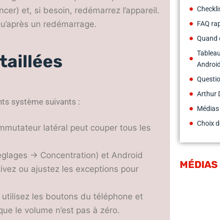
Checkli
ncer) et, si besoin, redémarrez l’appareil.
qu’après un redémarrage.
FAQ ra
Quand c
Tableau
taillées
Androi
Questio
Arthur 
ents système suivants :
Médias
Choix d
ommutateur latéral peut couper tous les
églages → Concentration) et Android
MÉDIAS
vez ou ajustez les exceptions pour
 utilisez les boutons du téléphone et
que le volume n’est pas à zéro.