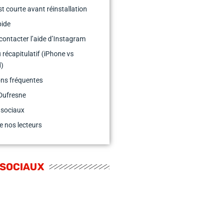
st courte avant réinstallation
pide
ontacter l’aide d’Instagram
 récapitulatif (iPhone vs
d)
ns fréquentes
Dufresne
 sociaux
e nos lecteurs
 SOCIAUX