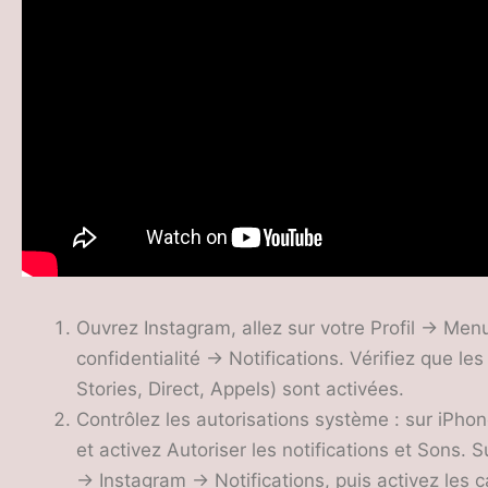
Ouvrez Instagram, allez sur votre Profil → Menu
confidentialité → Notifications. Vérifiez que le
Stories, Direct, Appels) sont activées.
Contrôlez les autorisations système : sur iPho
et activez Autoriser les notifications et Sons.
→ Instagram → Notifications, puis activez les c