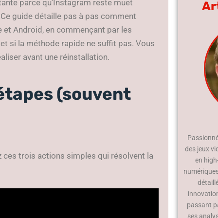
ortante parce qu’Instagram reste muet
Ar
 Ce guide détaille pas à pas comment
ne et Android, en commençant par les
t si la méthode rapide ne suffit pas. Vous
aliser avant une réinstallation.
 étapes (souvent
Passionné 
des jeux vi
ces trois actions simples qui résolvent la
en high
numériques.
détaill
innovatio
passant p
ses analy