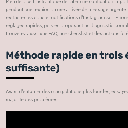
Rien de plus frustrant que de rater une notification imp
pendant une réunion ou une arrivée de message urgente.
restaurer les sons et notifications d’Instagram sur iPho
réglages rapides, puis en proposant un diagnostic comple
trouverez aussi une FAQ, une checklist et des actions à ré
Méthode rapide en trois
suffisante)
Avant d’entamer des manipulations plus lourdes, essayez 
majorité des problèmes :