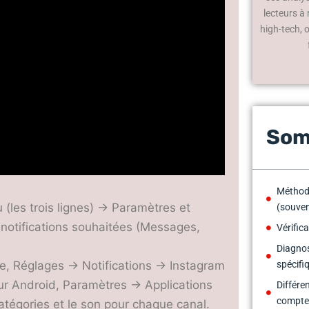
lecteurs à
high-tech, 
Som
Méthode
 (les trois lignes) → Paramètres et
(souven
s notifications souhaitées (Messages,
Vérific
Diagnos
ne, Réglages → Notifications → Instagram
spécifi
 Sur Android, Paramètres → Applications
Différe
compte 
atégories et le son pour chaque canal.