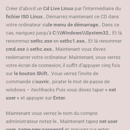
Créer d’abord un
Cd Live Linux
par l’intermédiaire du
fichier ISO Linux
.. Démarrez maintenant ce CD dans
votre ordinateur via
le menu de démarrage.
. Dans ce
cas, naviguez jusqu’à
C:\\Windows\\System32.
. Et là
renommez
sethc.exe
en
sethc1.exe.
. Et là renommer
cmd.exe
à
sethc.exe.
. Maintenant vous devez
redémarrer votre ordinateur. Maintenant, vous verrez
votre écran de connexion, il suffit d’appuyer cinq fois
sur
le bouton Shift.
. Vous verrez l’invite de
commande s’
ouvrir.
. pirater le mot de passe de
windows – itechhacks Puis vous devez taper
« net
user »
et appuyer sur
Enter.
Maintenant vous verrez le nom du compte
administrateur notez-le.. Maintenant tapez
net user
user_name new password
et appuyez sur enter.