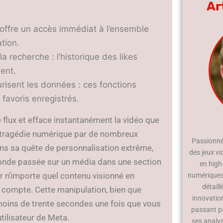
Ar
le offre un accès immédiat à l’ensemble
ation.
a recherche : l’historique des likes
ent.
risent les données : ces fonctions
favoris enregistrés.
e flux et efface instantanément la vidéo que
e tragédie numérique par de nombreux
Passionné 
dans sa quête de personnalisation extrême,
des jeux vi
conde passée sur un média dans une section
en high
 n’importe quel contenu visionné en
numériques.
détaill
e compte. Cette manipulation, bien que
innovatio
oins de trente secondes une fois que vous
passant p
tilisateur de Meta.
ses analy