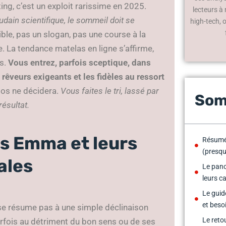
ing, c’est un exploit rarissime en 2025.
lecteurs à
dain scientifique, le sommeil doit se
high-tech, 
le, pas un slogan, pas une course à la
 La tendance matelas en ligne s’affirme,
s.
Vous entrez, parfois sceptique, dans
rêveurs exigeants et les fidèles au ressort
 dos ne décidera.
Vous faites le tri, lassé par
Som
résultat.
s Emma et leurs
Résumé
(presqu
ales
Le pan
leurs c
Le guide
et beso
se résume pas à une simple déclinaison
Le reto
parfois au détriment du bon sens ou de ses