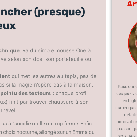
Ar
ncher (presque)
eux
echnique
, va du simple mousse One à
uve selon son dos, son portefeuille ou
lient
qui met les autres au tapis, pas de
las si la magie n’opère pas à la maison.
Passionné 
s pointu des testeurs
: chaque profil
des jeux vi
en high
ux) finit par trouver chaussure à son
numériques.
 réveil.
détaill
innovatio
s à l’ancolie molle ou trop ferme. Enfin
passant p
son choix nocturne, allongé sur un Emma ou
ses analy