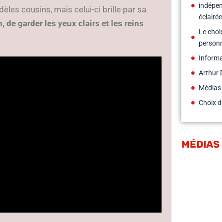
indépen
s cousins, mais celui-ci brille par sa
éclairé
 de garder les yeux clairs et les reins
Le cho
personn
Inform
Arthur 
Médias
Choix d
MÉDIAS