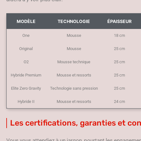
MODÈLE
TECHNOLOGIE
ÉPAISSEUR
One
Mousse
18 cm
Original
Mousse
25 cm
O2
Mousse technique
25 cm
Hybride Premium
Mousse et ressorts
25 cm
Elite Zero Gravity
Technologie sans pression
25 cm
Hybride II
Mousse et ressorts
24 cm
Les certifications, garanties et con
Vous vous attendiez à un jargon, pourtant les engagemen