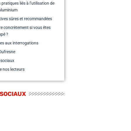
pratiques liés à l’utilisation de
aluminium
tives sûres et recommandées
re concrètement si vous êtes
upé ?
s aux interrogations
Dufresne
 sociaux
e nos lecteurs
 SOCIAUX