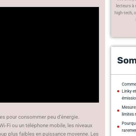
lecteurs à
high-tech, 
Som
Commen
Linky et
émissio
Mesure,
limites
tées pour consommer peu d’énergie.
Pourquo
‑Fi ou un téléphone mobile, les niveaux
raremen
up plus faibles en puissance moyenne. Les