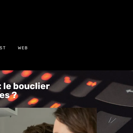
ST
WEB
 le bouclier
es ?