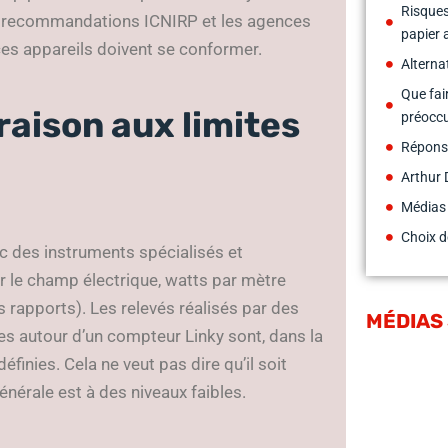
Risques 
es recommandations ICNIRP et les agences
papier 
ces appareils doivent se conformer.
Alterna
Que fai
aison aux limites
préocc
Réponse
Arthur 
Médias
Choix d
c des instruments spécialisés et
ur le champ électrique, watts par mètre
s rapports). Les relevés réalisés par des
MÉDIAS
s autour d’un compteur Linky sont, dans la
finies. Cela ne veut pas dire qu’il soit
énérale est à des niveaux faibles.