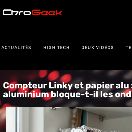
ACTUALITÉS
HIGH TECH
JEUX VIDÉOS
TE
Compteur Linky et papier alu :
aluminium bloque-t-il les ond