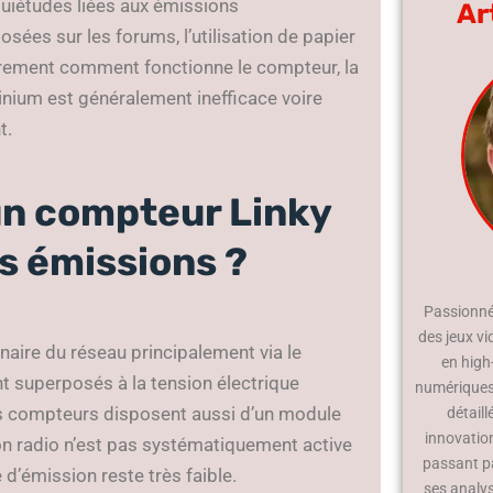
quiétudes liées aux émissions
Ar
sées sur les forums, l’utilisation de papier
airement comment fonctionne le compteur, la
nium est généralement inefficace voire
t.
 compteur Linky
es émissions ?
Passionné 
des jeux vi
aire du réseau principalement via le
en high
t superposés à la tension électrique
numériques.
ns compteurs disposent aussi d’un module
détaill
innovatio
on radio n’est pas systématiquement active
passant p
d’émission reste très faible.
ses analy