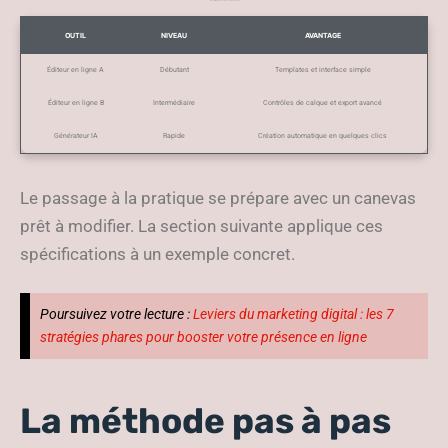
Comparatif rapide des outils pour créer une bannière
OUTIL
NIVEAU
AVANTAGE
Éditeur en ligne A
Débutant
Templates et interface simple
Éditeur en ligne B
Intermédiaire
Contrôles de calque et export avancé
Générateur IA
Rapide
Création automatique en quelques clics
Le passage à la pratique se prépare avec un canevas
prêt à modifier. La section suivante applique ces
spécifications à un exemple concret.
Poursuivez votre lecture :
Leviers du marketing digital : les 7
stratégies phares pour booster votre présence en ligne
La méthode pas à pas