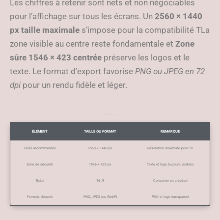
Les chiffres à retenir sont nets et non négociables
pour l’affichage sur tous les écrans. Un
2560 × 1440
px taille maximale
s’impose pour la compatibilité TLa
zone visible au centre reste fondamentale et
Zone
sûre 1546 × 423 centrée
préserve les logos et le
texte. Le format d’export favorise
PNG ou JPEG en 72
dpi
pour un rendu fidèle et léger.
Tableau des dimensions et zones visibles
ÉLÉMENT
TAILLE OU FORMAT
REMARQUE
Taille recommandée
2560 × 1440 px
Résolution maximale pour TV
Zone de sécurité
1546 × 423 px
Texte et logo toujours visibles
Ratio
16 :9
Conserver en création
Formats d’export
PNG, JPEG (ou WebP)
PNG si logo transparent