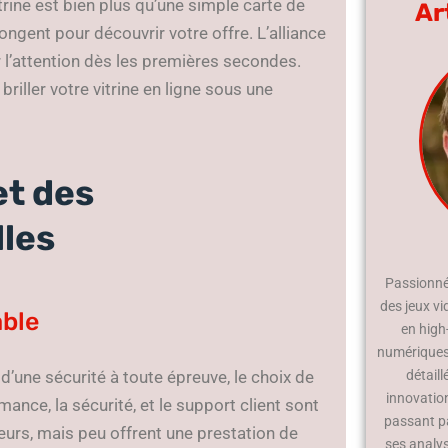
rine est bien plus qu’une simple carte de
Ar
longent pour découvrir votre offre. L’alliance
r l’attention dès les premières secondes.
iller votre vitrine en ligne sous une
et des
lles
Passionné 
des jeux vi
able
en high
numériques.
 d’une sécurité à toute épreuve, le choix de
détaill
innovatio
ance, la sécurité, et le support client sont
passant p
urs, mais peu offrent une prestation de
ses analy