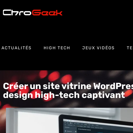
ACTUALITÉS
HIGH TECH
JEUX VIDÉOS
TE
Créer un site vitrine WordPre
design high-tech captivant