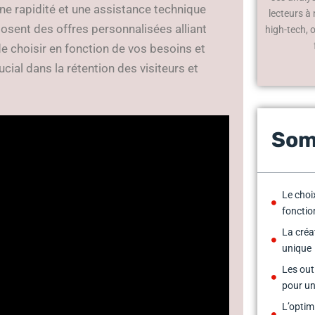
e rapidité et une assistance technique
lecteurs à
sent des offres personnalisées alliant
high-tech, 
e choisir en fonction de vos besoins et
cial dans la rétention des visiteurs et
Som
Le choi
fonctio
La créat
unique
Les out
pour un
L’optim