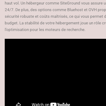
haut vol. Un hébergeur comme SiteGround vous assure un
24/7. De plus, des options comme Bluehost et OVH propo
sécurité robuste et coûts maîtrisés, ce qui vous permet d
budget. La stabilité de votre hébergement joue un rôle cru
l’optimisation pour les moteurs de recherche.