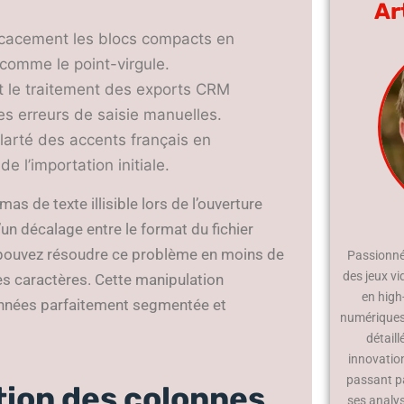
Ar
ficacement les blocs compacts en
 comme le point-virgule.
t le traitement des exports CRM
es erreurs de saisie manuelles.
 clarté des accents français en
 l’importation initiale.
 de texte illisible lors de l’ouverture
un décalage entre le format du fichier
s pouvez résoudre ce problème en moins de
Passionné 
des jeux vi
es caractères. Cette manipulation
en high
onnées parfaitement segmentée et
numériques.
détaill
innovatio
passant p
ion des colonnes
ses analy