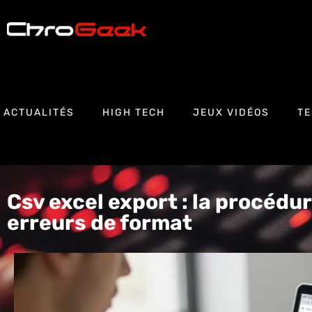
ACTUALITÉS
HIGH TECH
JEUX VIDÉOS
TE
Csv excel export : la procédur
erreurs de format