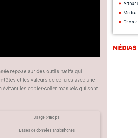
Arthur 
Médias
Choix d
MÉDIAS
née repose sur des outils natifs qui
en-têtes et les valeurs de cellules avec une
 évitant les copier-coller manuels qui sont
Usage principal
Bases de données anglophones