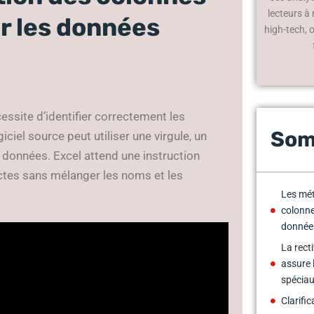
lecteurs à
r les données
high-tech, 
essite d’identifier correctement les
Som
giciel source peut utiliser une virgule, un
 données. Excel attend une instruction
nctes sans mélanger les noms et les
Les mét
colonne
donnée
La rect
assure l
spécia
Clarifi