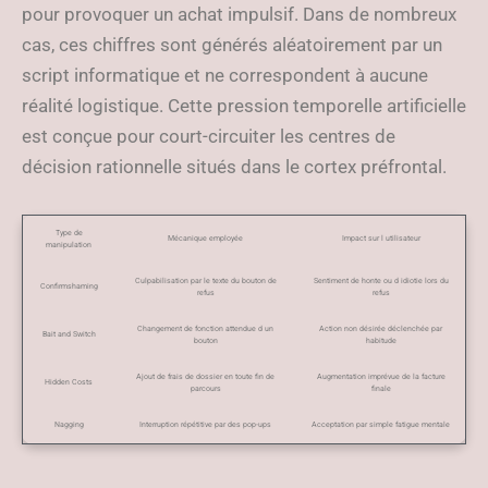
pour provoquer un achat impulsif. Dans de nombreux
cas, ces chiffres sont générés aléatoirement par un
script informatique et ne correspondent à aucune
réalité logistique. Cette pression temporelle artificielle
est conçue pour court-circuiter les centres de
décision rationnelle situés dans le cortex préfrontal.
Type de
Mécanique employée
Impact sur l utilisateur
manipulation
Culpabilisation par le texte du bouton de
Sentiment de honte ou d idiotie lors du
Confirmshaming
refus
refus
Changement de fonction attendue d un
Action non désirée déclenchée par
Bait and Switch
bouton
habitude
Ajout de frais de dossier en toute fin de
Augmentation imprévue de la facture
Hidden Costs
parcours
finale
Nagging
Interruption répétitive par des pop-ups
Acceptation par simple fatigue mentale