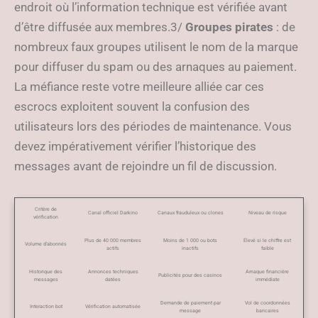
endroit où l’information technique est vérifiée avant
d’être diffusée aux membres.3/
Groupes pirates
: de
nombreux faux groupes utilisent le nom de la marque
pour diffuser du spam ou des arnaques au paiement.
La méfiance reste votre meilleure alliée car ces
escrocs exploitent souvent la confusion des
utilisateurs lors des périodes de maintenance. Vous
devez impérativement vérifier l’historique des
messages avant de rejoindre un fil de discussion.
Critère de
Canal officiel Darkino
Canaux frauduleux ou clones
Niveau de risque
vérification
Plus de 40 000 membres
Moins de 1 000 ou bots
Élevé si le chiffre est
Volume d’abonnés
actifs
inactifs
faible
Historique des
Annonces techniques
Arnaque financière
Publicités pour des casinos
messages
datées
immédiate
Demande de paiement par
Vol de coordonnées
Interaction bot
Vérification automatisée
message
bancaires