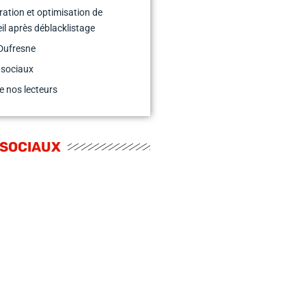
ation et optimisation de
eil après déblacklistage
Dufresne
 sociaux
e nos lecteurs
 SOCIAUX