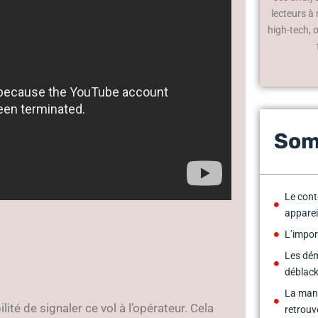
lecteurs à
high-tech, 
Som
Le cont
apparei
L’impo
Les dém
déblack
La mani
lité de signaler ce vol à l’opérateur. Cela
retrouv