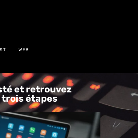
ST
WEB
sté et retrouvez
 trois étapes