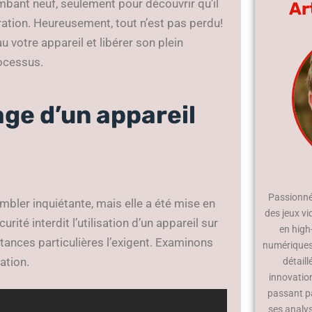
mbant neuf, seulement pour découvrir qu’il
Ar
ration. Heureusement, tout n’est pas perdu!
u votre appareil et libérer son plein
ocessus.
age d’un appareil
Passionné 
mbler inquiétante, mais elle a été mise en
des jeux vi
ité interdit l’utilisation d’un appareil sur
en high
tances particulières l’exigent. Examinons
numériques.
ation.
détaill
innovatio
passant p
ses analy