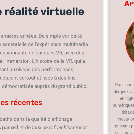
Ar
réalité virtuelle
 dernières années. De simple curiosité
 essentielle de l’expérience multimédia
ressionnante de casques VR, avec des
l’immersion. L’histoire de la VR, qui a
 tant au niveau des performances
 étaient surtout utilisés à des fins
Passionné 
’est démocratisée auprès du grand public.
des jeux vi
en high
es récentes
numériques.
détaill
catifs dans la qualité d’affichage,
innovatio
passant p
s par œil
et de
taux de rafraîchissement
.
ses analy