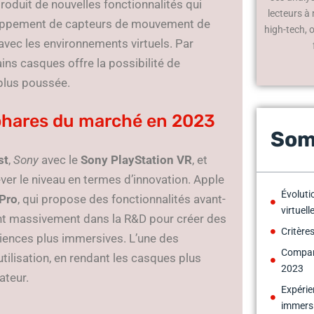
roduit de nouvelles fonctionnalités qui
lecteurs à
veloppement de capteurs de mouvement de
high-tech, 
 avec les environnements virtuels. Par
rtains casques offre la possibilité de
 plus poussée.
 phares du marché en 2023
Som
st
,
Sony
avec le
Sony PlayStation VR
, et
ver le niveau en termes d’innovation. Apple
Évoluti
 Pro
, qui propose des fonctionnalités avant-
virtuell
ent massivement dans la R&D pour créer des
Critère
ériences plus immersives. L’une des
Compara
tilisation, en rendant les casques plus
2023
ateur.
Expérie
immers