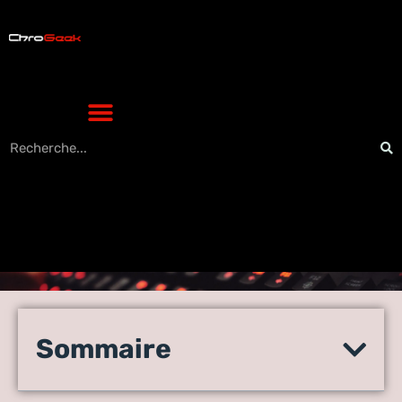
Des célébrités sont
vraiment en train de
Sommaire
poursuivre FORTNITE pour