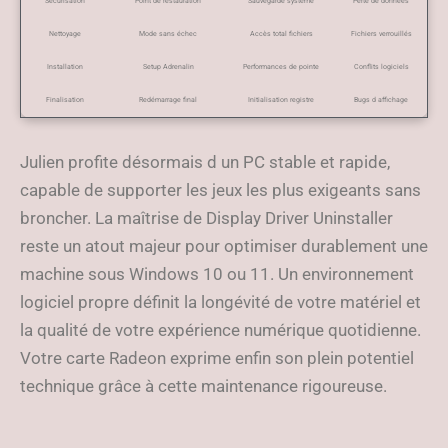
Sécurisation
Point de restauration
Sauvegarde système
Perte de données
Nettoyage
Mode sans échec
Accès total fichiers
Fichiers verrouillés
Installation
Setup Adrenalin
Performances de pointe
Conflits logiciels
Finalisation
Redémarrage final
Initialisation registre
Bugs d affichage
Julien profite désormais d un PC stable et rapide,
capable de supporter les jeux les plus exigeants sans
broncher. La maîtrise de Display Driver Uninstaller
reste un atout majeur pour optimiser durablement une
machine sous Windows 10 ou 11. Un environnement
logiciel propre définit la longévité de votre matériel et
la qualité de votre expérience numérique quotidienne.
Votre carte Radeon exprime enfin son plein potentiel
technique grâce à cette maintenance rigoureuse.