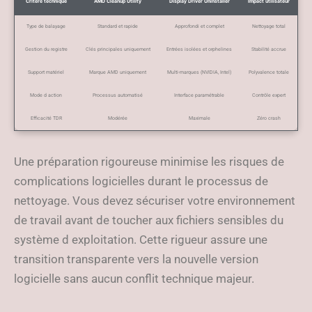
Critère technique
AMD Cleanup Utility
Display Driver Uninstaller
Impact utilisateur
Type de balayage
Standard et rapide
Approfondi et complet
Nettoyage total
Gestion du registre
Clés principales uniquement
Entrées isolées et orphelines
Stabilité accrue
Support matériel
Marque AMD uniquement
Multi-marques (NVIDIA, Intel)
Polyvalence totale
Mode d action
Processus automatisé
Interface paramétrable
Contrôle expert
Efficacité TDR
Modérée
Maximale
Zéro crash
Une préparation rigoureuse minimise les risques de
complications logicielles durant le processus de
nettoyage. Vous devez sécuriser votre environnement
de travail avant de toucher aux fichiers sensibles du
système d exploitation. Cette rigueur assure une
transition transparente vers la nouvelle version
logicielle sans aucun conflit technique majeur.