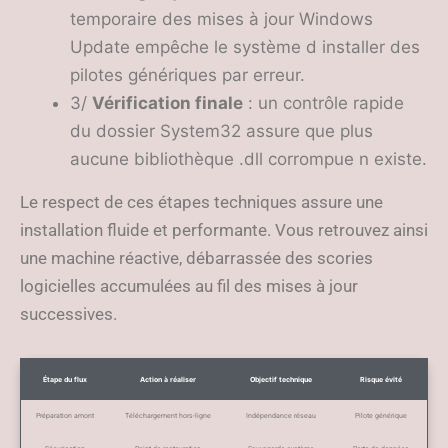
temporaire des mises à jour Windows
Update empêche le système d installer des
pilotes génériques par erreur.
3/
Vérification finale
: un contrôle rapide
du dossier System32 assure que plus
aucune bibliothèque .dll corrompue n existe.
Le respect de ces étapes techniques assure une
installation fluide et performante. Vous retrouvez ainsi
une machine réactive, débarrassée des scories
logicielles accumulées au fil des mises à jour
successives.
Étape du flux
Action à réaliser
Objectif technique
Risque évité
Préparation amont
Téléchargement hors-ligne
Indépendance réseau
Pilote générique