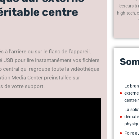
lecteurs à
éritable centre
high-tech, 
l’arrière ou sur le flanc de l’appareil.
Som
 USB pour lire instantanément vos fichiers
b central qui regroupe toute la vidéothèque
tion Media Center préinstallée sur
rs de votre support.
Le bran
externe
centre 
La solu
dématér
physiq
Foire a