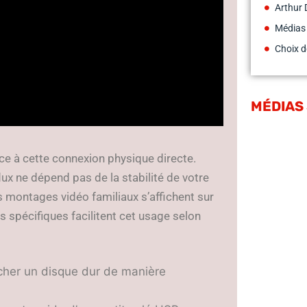
Arthur 
Médias
Choix d
MÉDIAS
e à cette connexion physique directe.
lux ne dépend pas de la stabilité de votre
 montages vidéo familiaux s’affichent sur
s spécifiques facilitent cet usage selon
cher un disque dur de manière