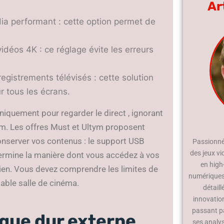
Ar
ia performant : cette option permet de
vidéos 4K : ce réglage évite les erreurs
egistrements télévisés : cette solution
r tous les écrans.
iquement pour regarder le direct , ignorant
m. Les offres Must et Ultym proposent
server vos contenus : le support USB
Passionné 
des jeux vi
termine la manière dont vous accédez à vos
en high
dien. Vous devez comprendre les limites de
numériques.
able salle de cinéma.
détaill
innovatio
passant p
que dur externe
ses analy