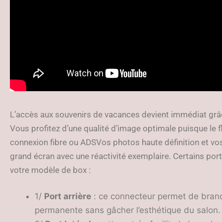
L’accès aux souvenirs de vacances devient immédiat grâc
Vous profitez d’une qualité d’image optimale puisque le f
connexion fibre ou ADSVos photos haute définition et vos
grand écran avec une réactivité exemplaire. Certains port
votre modèle de box :
1/
Port arrière
: ce connecteur permet de bran
permanente sans gâcher l’esthétique du salon.