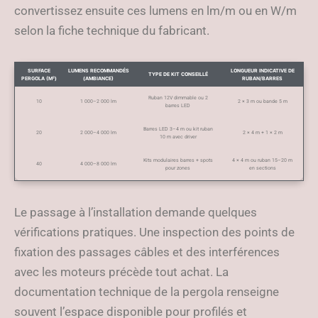
convertissez ensuite ces lumens en lm/m ou en W/m
selon la fiche technique du fabricant.
SURFACE
LUMENS RECOMMANDÉS
LONGUEUR INDICATIVE DE
TYPE DE KIT CONSEILLÉ
PERGOLA (M²)
(AMBIANCE)
RUBAN/BARRES
Ruban 12V dimmable ou 2
10
1 000–2 000 lm
2 × 3 m ou bande 5 m
barres LED
Barres LED 3–4 m ou kit ruban
20
2 000–4 000 lm
2 × 4 m + 1 × 2 m
10 m avec driver
Kits modulaires barres + spots
4 × 4 m ou ruban 15–20 m
40
4 000–8 000 lm
pour zones
en sections
Le passage à l’installation demande quelques
vérifications pratiques. Une inspection des points de
fixation des passages câbles et des interférences
avec les moteurs précède tout achat. La
documentation technique de la pergola renseigne
souvent l’espace disponible pour profilés et