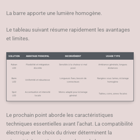
La barre apporte une lumière homogène.
Le tableau suivant résume rapidement les avantages
et limites.
SOLUTION
AVANTAGE PRINCIPAL
INCONVÉNIENT
USAGE TYPE
Ruban
Flexibilité et intégration
Sensible à la chaleur si mal
Ambiance générale, longues
LED
discrète
posé
distances
Barre
Longueurs fixes, besoin de
Rangées sous lames, éclairage
Uniformité et robustesse
LED
connecteurs
homogène
Spot
Accentuation et intensité
Moins adapté pour éclairage
Tables, coins, zones focales
LED
locale
général
Le prochain point aborde les caractéristiques
techniques essentielles avant l’achat. La compatibilité
électrique et le choix du driver déterminent la