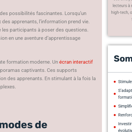
lecteurs à
high-tech, 
t des possibilités fascinantes. Lorsqu’un
des apprenants, l’information prend vie.
ite les participants à poser des questions.
ssion en une aventure d’apprentissage
Som
oute formation moderne. Un
écran interactif
iaporamas captivants. Ces supports
tion des apprenants. En stimulant à la fois la
Stimule
mplexes.
S’adap
format
Simplif
Renforc
 modes de
Investi
évoluti