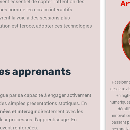
ient essentiel de capter l’attention des
Ar
ues comme les écrans interactifs
rent la voie à des sessions plus
ion est féroce, adopter ces technologies
des apprenants
Passionné 
des jeux vi
ngue par sa capacité à engager activement
en high
numériques.
à des simples présentations statiques. En
détaill
ées et interagir
directement avec les
innovatio
 leur processus d’apprentissage. En
passant p
ouvent renforcées.
ses analy