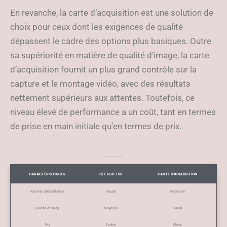
En revanche, la carte d’acquisition est une solution de
choix pour ceux dont les exigences de qualité
dépassent le cadre des options plus basiques. Outre
sa supériorité en matière de qualité d’image, la carte
d’acquisition fournit un plus grand contrôle sur la
capture et le montage vidéo, avec des résultats
nettement supérieurs aux attentes. Toutefois, ce
niveau élevé de performance a un coût, tant en termes
de prise en main initiale qu’en termes de prix.
Comparaison des options matérielles pour l’enregistrement TV
CARACTÉRISTIQUES
CLÉ USB TNT
CARTE D’ACQUISITION
Facilité d’installation
Haute
Moyenne
Qualité d’image
Moyenne
Haute
Prix
Faible
Élevé