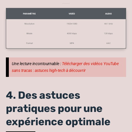
Paramètres vidéo et audio recommandés
PARAMÈTRE
VIDÉO
AUDIO
Résolution
1920×1080
44.1 kHz
Bitrate
4000 kbps
128 kbps
Format
MP4
AAC
Une lecture incontournable :
Télécharger des vidéos YouTube
sans tracas : astuces high-tech à découvrir
4. Des astuces
pratiques pour une
expérience optimale