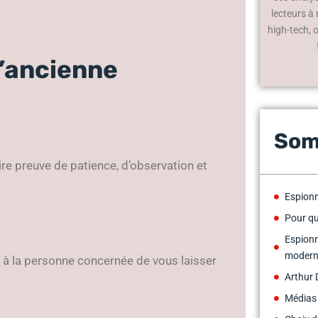
lecteurs à
high-tech, 
l’ancienne
Som
aire preuve de patience, d’observation et
Espionn
Pour qu
Espionn
moder
à la personne concernée de vous laisser
Arthur 
Médias