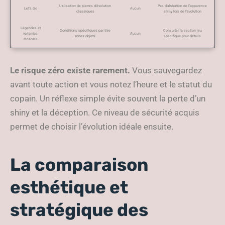
Utilisation de pierres d’évolution
Pas d’altération de l’apparence
Let’s Go
Aucun
classiques
shiny lors de l’évolution
Légendes et
Conditions spécifiques par titre
Consulter la section jeu
variantes
Aucun
zones objets
spécifique pour détails
récentes
Le risque zéro existe rarement.
Vous sauvegardez
avant toute action et vous notez l’heure et le statut du
copain. Un réflexe simple évite souvent la perte d’un
shiny et la déception. Ce niveau de sécurité acquis
permet de choisir l’évolution idéale ensuite.
La comparaison
esthétique et
stratégique des