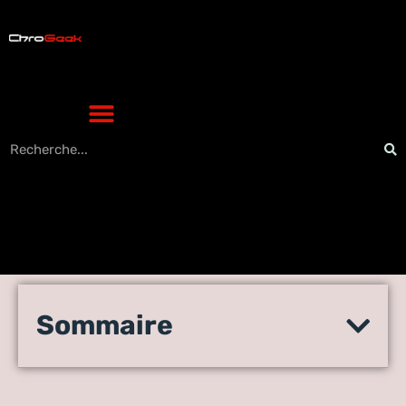
Évolution Shiny Évoli : le
Sommaire
meilleur moyen d’évoluer
sans risque ?