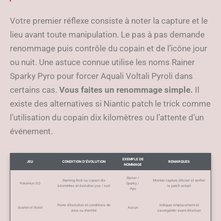
Votre premier réflexe consiste à noter la capture et le
lieu avant toute manipulation. Le pas à pas demande
renommage puis contrôle du copain et de l’icône jour
ou nuit. Une astuce connue utilise les noms Rainer
Sparky Pyro pour forcer Aquali Voltali Pyroli dans
certains cas.
Vous faites un renommage simple.
Il
existe des alternatives si Niantic patch le trick comme
l’utilisation du copain dix kilomètres ou l’attente d’un
événement.
EXEMPLE DE
JEU
CONDITION D’ÉVOLUTION
REMARQUES
NOMMAGE
Rainer /
Naming trick ou copain dix
Montrer capture d’écran et vérifier
Pokémon GO
Sparky /
kilomètres et évolution jour / nuit
le patch actuel
Pyro
Pierre d’évolution et conditions de
Indiquer emplacement et
Scarlet et Violet
Aucun
zone ou d’amitié
sauvegarder avant d’évoluer