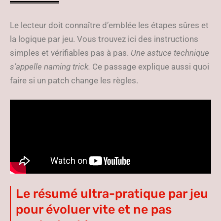
Le lecteur doit connaître d’emblée les étapes sûres et
la logique par jeu. Vous trouvez ici des instructions
simples et vérifiables pas à pas.
Une astuce technique
s’appelle naming trick.
Ce passage explique aussi quoi
faire si un patch change les règles.
Le résumé ultra-pratique par jeu
pour évoluer vite et ne pas