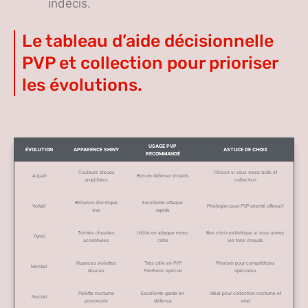
indécis.
Le tableau d’aide décisionnelle
PVP et collection pour prioriser
les évolutions.
USAGE PVP
ÉVOLUTION
APPARENCE SHINY
ASTUCE DE CHOIX
RECOMMANDÉ
Couleurs bleues
Choisir si vous visez raids et
Aquali
Bon en défense et raids
amplifiées
collection
Brillance électrique
Excellente attaque
Voltali
Privilégier pour PVP orienté offensif
vive
rapide
Teintes chaudes
Utilité en attaque mono
Bon choix esthétique si vous aimez
Pyroli
accentuées
cible
les tons chauds
Nuances violettes
Très utile en PVP
Prioriser pour compétitions
Mentali
douces
Pantheon spécial
spéciales
Palette nocturne
Excellente garde en
Idéal pour collection nocturne et
Noctali
prononcée
défense
strat