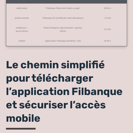
particuliers
Filbanque Particuliers (web ou app)
30-60 s
professionnels
Filbanque Pro (certificats multi-utilisateurs)
1-3 min
entreprises /
Portail Entreprise (abonnement + gestion
2-5 min
associations
droits)
mobile
Application Filbanque (Android / iOS)
20-40 s
Le chemin simplifié
pour télécharger
l’application Filbanque
et sécuriser l’accès
mobile