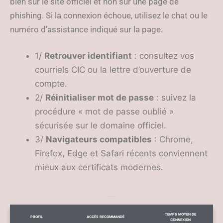
bien sur le site officiel et non sur une page de
phishing. Si la connexion échoue, utilisez le chat ou le
numéro d’assistance indiqué sur la page.
1/
Retrouver identifiant
: consultez vos
courriels CIC ou la lettre d’ouverture de
compte.
2/
Réinitialiser mot de passe
: suivez la
procédure « mot de passe oublié »
sécurisée sur le domaine officiel.
3/
Navigateurs compatibles
: Chrome,
Firefox, Edge et Safari récents conviennent
mieux aux certificats modernes.
Temps et accès selon profil
TEMPS MOYEN DE
PROFIL
ACCÈS RECOMMANDÉ
CONNEXION