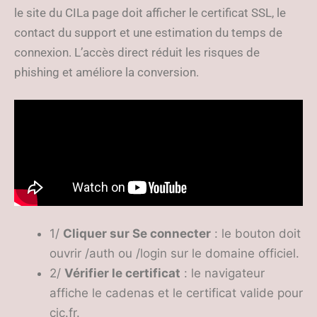
le site du CILa page doit afficher le certificat SSL, le
contact du support et une estimation du temps de
connexion. L’accès direct réduit les risques de
phishing et améliore la conversion.
1/
Cliquer sur Se connecter
: le bouton doit
ouvrir /auth ou /login sur le domaine officiel.
2/
Vérifier le certificat
: le navigateur
affiche le cadenas et le certificat valide pour
cic.fr.