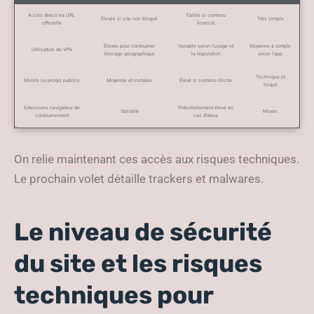
Accès direct via URL
Faible si contenu
Élevée si site non bloqué
Très simple
officielle
licencié
Élevée pour contourner
Variable selon l’usage et
Moyenne à simple
Utilisation de VPN
blocage géographique
la législation
selon l’app
Technique et
Miroirs ou proxys publics
Moyenne et instable
Élevé si contenu illicite
risqué
Extensions navigateur de
Potentiellement élevé en
Variable
Moyen
contournement
cas d’abus
On relie maintenant ces accès aux risques techniques.
Le prochain volet détaille trackers et malwares.
Le niveau de sécurité
du site et les risques
techniques pour