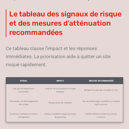
Le tableau des signaux de risque
et des mesures d’atténuation
recommandées
Ce tableau classe l’impact et les réponses
immédiates. La priorisation aide à quitter un site
risqué rapidement.
SIGNAL
IMPACT
MESURE RECOMMANDÉE
Pop ups et redirections
Invasion de la vie privée et risque
Bloquer les pop ups et quitter le site
constantes
d’adware
Demandes de téléchargement
Ne pas télécharger et préférer un lecteur
Risque élevé de malware
d’un player
natif sécurisé
Domaines multiples et miroirs
Indique instabilité légale et risque
Vérifier WHOIS et éviter les miroirs
changeants
de phishing
inconnus