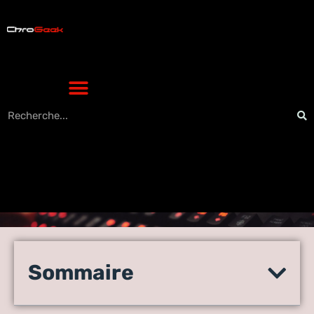
Fin des jeux gacha :
Nintendo ferme Animal
Sommaire
Crossing et Fire Emblem en