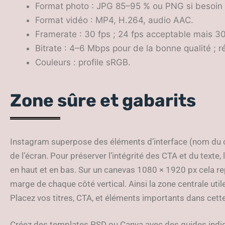
Format photo : JPG 85–95 % ou PNG si besoin 
Format vidéo : MP4, H.264, audio AAC.
Framerate : 30 fps ; 24 fps acceptable mais 
Bitrate : 4–6 Mbps pour de la bonne qualité ; réd
Couleurs : profile sRGB.
Zone sûre et gabarits
Instagram superpose des éléments d’interface (nom du c
de l’écran. Pour préserver l’intégrité des CTA et du texte
en haut et en bas. Sur un canevas 1080 × 1920 px cela r
marge de chaque côté vertical. Ainsi la zone centrale uti
Placez vos titres, CTA, et éléments importants dans cett
Créez des templates PSD ou Canva avec des guides indiq