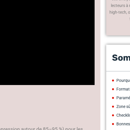
lecteurs à
high-tech, 
Som
Pourquo
Format
Paramèt
Zone sû
Checkli
Bonnes 
ompression autour de 85–95 %) pour les