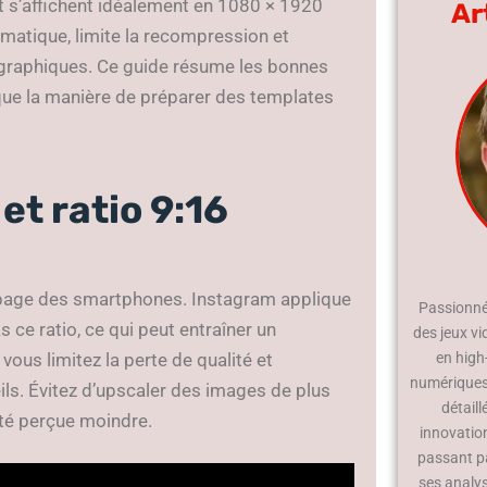
et s’affichent idéalement en 1080 × 1920
Ar
omatique, limite la recompression et
ts graphiques. Ce guide résume les bonnes
 que la manière de préparer des templates
et ratio 9:16
ne page des smartphones. Instagram applique
Passionné 
 ce ratio, ce qui peut entraîner un
des jeux vi
vous limitez la perte de qualité et
en high
numériques.
ils. Évitez d’upscaler des images de plus
détaill
lité perçue moindre.
innovatio
passant p
ses analy