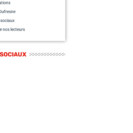
cations
Dufresne
 sociaux
e nos lecteurs
 SOCIAUX